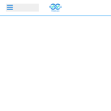
首頁
生態夥伴
{{ company?.CompanyName || (isCatassoc