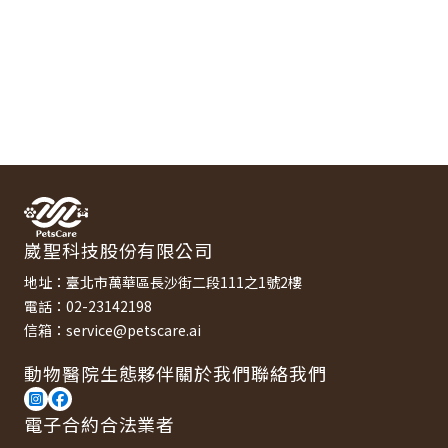
網站：
{{ externalUrl }}
arrow_back
返回生態夥伴
崴聖科技股份有限公司
地址：臺北市萬華區長沙街二段111之1號2樓
電話：02-23142198
信箱：service@petscare.ai
動物醫院
生態夥伴
關於我們
聯絡我們
電子合約合法業者